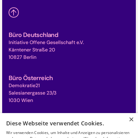
Büro Deutschland
Initiative Offene Gesellschaft e.V.
Kärntener Straße 20
10827 Berlin
Büro Österreich
Demokratie21
Salesianergasse 23/3
1030 Wien
×
Büro Schweiz
Diese Webseite verwendet Cookies.
Campus für Demokratie
Wir verwenden Cookies, um Inhalte und Anzeigen zu personalisieren
Monbijoustrasse 31