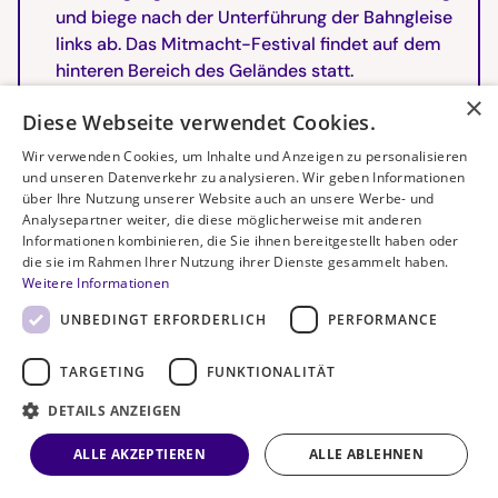
und biege nach der Unterführung der Bahngleise
links ab. Das Mitmacht-Festival findet auf dem
hinteren Bereich des Geländes statt.
×
Diese Webseite verwendet Cookies.
Mit dem Auto:
Wir verwenden Cookies, um Inhalte und Anzeigen zu personalisieren
Bitte beachte, dass auf dem Gelände der SRH
und unseren Datenverkehr zu analysieren. Wir geben Informationen
keine Parkplätze zur Verfügung stehen.
über Ihre Nutzung unserer Website auch an unsere Werbe- und
Falls du mit dem Auto anreist, kannst du in der
Analysepartner weiter, die diese möglicherweise mit anderen
Informationen kombinieren, die Sie ihnen bereitgestellt haben oder
Tiefgarage des
Estrel Hotels
parken. Die
die sie im Rahmen Ihrer Nutzung ihrer Dienste gesammelt haben.
Gebühren dafür müssen selbst getragen werden.
Weitere Informationen
UNBEDINGT ERFORDERLICH
PERFORMANCE
Ist Mitmacht Barrierefrei?
TARGETING
FUNKTIONALITÄT
DETAILS ANZEIGEN
Das Gelände der SRH auf dem das Mitmacht-
ALLE AKZEPTIEREN
ALLE ABLEHNEN
Festival stattfindet ist ebenerdig und mit Aufzügen
ausgestattet.