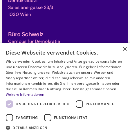
Demokratie21
Salesianergasse 23/3
1030 Wien
Büro Schweiz
Campus für Demokratie
×
Monbijoustrasse 31
Diese Webseite verwendet Cookies.
3011 Bern
Wir verwenden Cookies, um Inhalte und Anzeigen zu personalisieren
und unseren Datenverkehr zu analysieren. Wir geben Informationen
über Ihre Nutzung unserer Website auch an unsere Werbe- und
©
2026
. Alle Rechte vorbehalten.
Analysepartner weiter, die diese möglicherweise mit anderen
Informationen kombinieren, die Sie ihnen bereitgestellt haben oder
die sie im Rahmen Ihrer Nutzung ihrer Dienste gesammelt haben.
Datenschutzerklärung
Weitere Informationen
UNBEDINGT ERFORDERLICH
PERFORMANCE
Haftungsausschluss
TARGETING
FUNKTIONALITÄT
Impressum
DETAILS ANZEIGEN