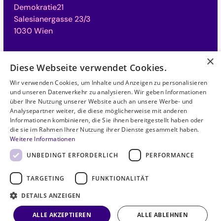
Demokratie21
Salesianergasse 23/3
1030 Wien
×
Büro Schweiz
Diese Webseite verwendet Cookies.
Campus für Demokratie
Wir verwenden Cookies, um Inhalte und Anzeigen zu personalisieren
Monbijoustrasse 31
und unseren Datenverkehr zu analysieren. Wir geben Informationen
3011 Bern
über Ihre Nutzung unserer Website auch an unsere Werbe- und
Analysepartner weiter, die diese möglicherweise mit anderen
Informationen kombinieren, die Sie ihnen bereitgestellt haben oder
die sie im Rahmen Ihrer Nutzung ihrer Dienste gesammelt haben.
©
2026
. Alle Rechte vorbehalten.
Weitere Informationen
UNBEDINGT ERFORDERLICH
PERFORMANCE
Datenschutzerklärung
TARGETING
FUNKTIONALITÄT
Haftungsausschluss
DETAILS ANZEIGEN
Impressum
ALLE AKZEPTIEREN
ALLE ABLEHNEN