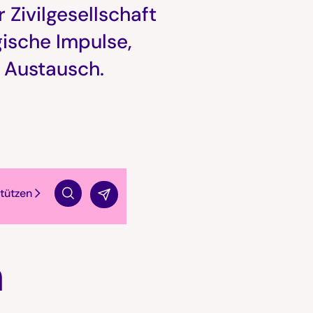
 Zivilgesellschaft
gische Impulse,
n Austausch.
tützen
Suche
n