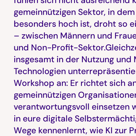
fühlen sich nicht ausreichend
gemeinnützigen Sektor, in dem
besonders hoch ist, droht so e
– zwischen Männern und Fraue
und Non-Profit-Sektor.Gleichzei
insgesamt in der Nutzung und 
Technologien unterrepräsentier
Workshop an: Er richtet sich a
gemeinnützigen Organisationen,
verantwortungsvoll einsetzen wol
in eure digitale Selbstermächt
Wege kennenlernt, wie KI zur P