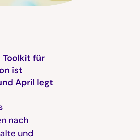
Toolkit für
n ist
nd April legt
s
en nach
alte und