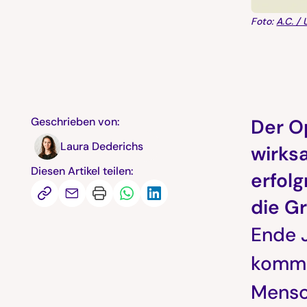
Foto:
A.C. /
Geschrieben von:
Der Op
Laura Dederichs
wirks
Diesen Artikel teilen:
erfolg
die G
Ende J
kommu
Mensch