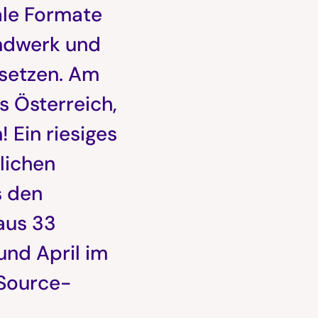
ale Formate
andwerk und
usetzen. Am
 Österreich,
Ein riesiges
lichen
s den
aus 33
und April im
Source-