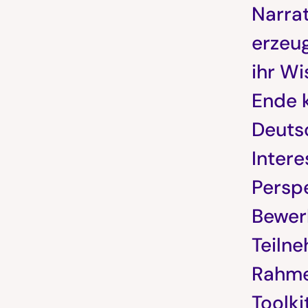
Narra
erzeu
ihr W
Ende 
Deuts
Inter
Perspe
Bewer
Teiln
Rahme
Toolki