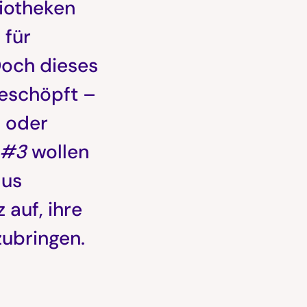
liotheken
 für
Doch dieses
geschöpft –
n oder
 #3
wollen
aus
 auf, ihre
zubringen.