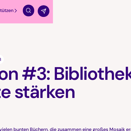
tützen
Suche
3
on #3: Bibliothe
e stärken