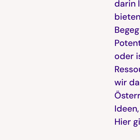
darin 
biete
Begeg
Potent
oder i
Resso
wir da
Österr
Ideen,
Hier g