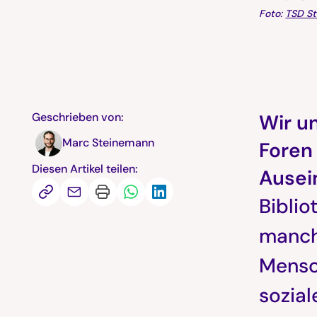
Foto:
TSD St
Geschrieben von:
Wir un
Marc Steinemann
Foren
Diesen Artikel teilen:
Ausei
Biblio
manche
Mensc
sozia