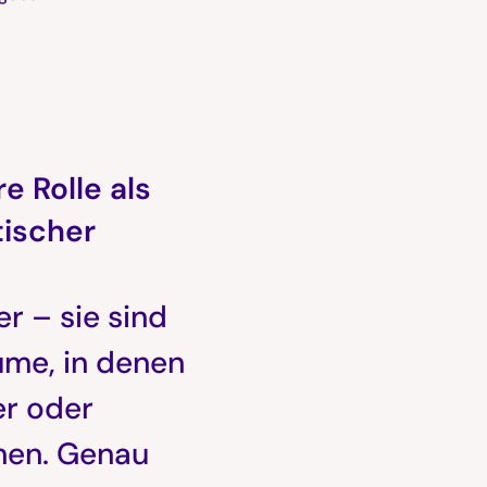
e Rolle als
tischer
r – sie sind
ume, in denen
er oder
nen. Genau