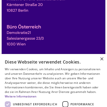
Kärntener Straße 20
10827 Berlin
Büro Österreich
Demokratie21
Salesianergasse 23/3
1030 Wien
×
Büro Schweiz
Diese Webseite verwendet Cookies.
Campus für Demokratie
Wir verwenden Cookies, um Inhalte und Anzeigen zu personalisieren
Monbijoustrasse 31
und unseren Datenverkehr zu analysieren. Wir geben Informationen
3011 Bern
über Ihre Nutzung unserer Website auch an unsere Werbe- und
Analysepartner weiter, die diese möglicherweise mit anderen
Informationen kombinieren, die Sie ihnen bereitgestellt haben oder
die sie im Rahmen Ihrer Nutzung ihrer Dienste gesammelt haben.
©
2026
. Alle Rechte vorbehalten.
Weitere Informationen
UNBEDINGT ERFORDERLICH
PERFORMANCE