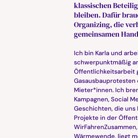
klassischen Beteil
bleiben. Dafür bra
Organizing, die ve
gemeinsamen Hande
Ich bin Karla und ar
schwerpunktmäßig an 
Öffentlichkeitsarbeit 
Gasausbauprotesten o
Mieter*innen. Ich bre
Kampagnen, Social Me
Geschichten, die uns 
Projekte in der Öffent
WirFahrenZusammen, 
Wärmewende, liegt me