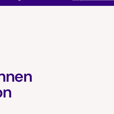
innen
on