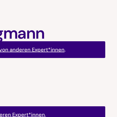
egmann
 von anderen Expert*innen
.
eren Expert*innen
.