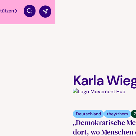
tützen
Suche
Karla Wi
Deutschland
they/them
Z
„Demokratische Meh
dort, wo Menschen 