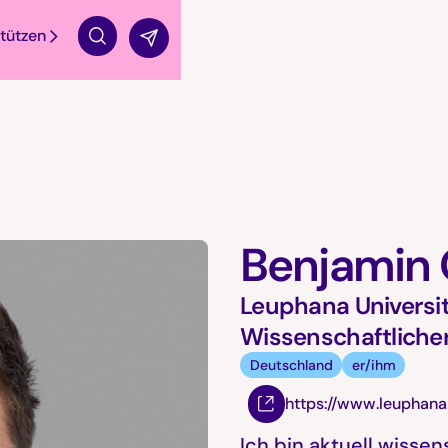
tützen
Suche
Benjamin 
Leuphana Universi
Wissenschaftlicher
Deutschland
er/ihm
https://www.leuphana
Ich bin aktuell wissen