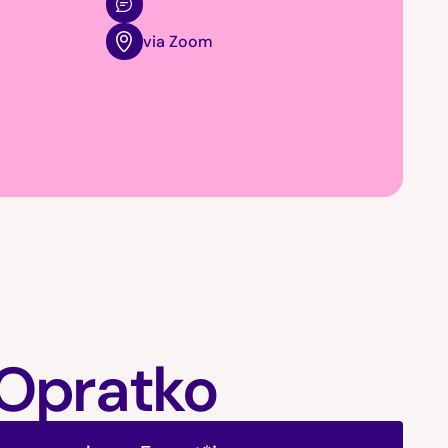
via Zoom
 Opratko