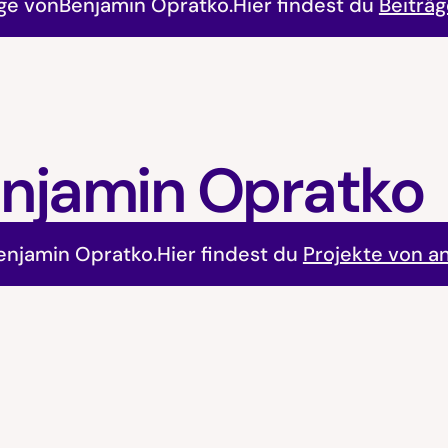
äge von
Benjamin Opratko
.
Hier findest du
Beiträ
njamin Opratko
enjamin Opratko
.
Hier findest du
Projekte von a