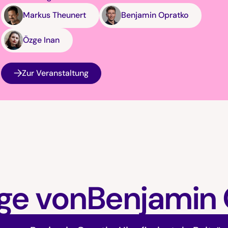
Markus Theunert
Benjamin Opratko
Özge Inan
Zur Veranstaltung
ge von
Benjamin