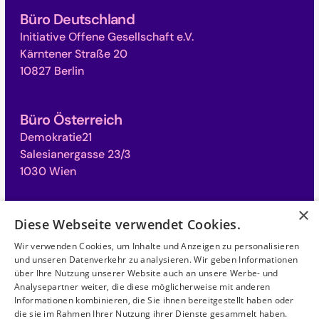
Büro Deutschland
Initiative Offene Gesellschaft e.V.
Kärntener Straße 20
10827 Berlin
Büro Österreich
Demokratie21
Salesianergasse 23/3
1030 Wien
×
Büro Schweiz
Diese Webseite verwendet Cookies.
Campus für Demokratie
Wir verwenden Cookies, um Inhalte und Anzeigen zu personalisieren
Monbijoustrasse 31
und unseren Datenverkehr zu analysieren. Wir geben Informationen
3011 Bern
über Ihre Nutzung unserer Website auch an unsere Werbe- und
Analysepartner weiter, die diese möglicherweise mit anderen
Informationen kombinieren, die Sie ihnen bereitgestellt haben oder
die sie im Rahmen Ihrer Nutzung ihrer Dienste gesammelt haben.