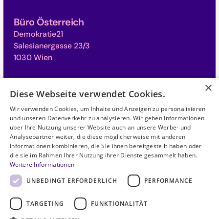
Büro Österreich
Demokratie21
Salesianergasse 23/3
1030 Wien
×
Büro Schweiz
Diese Webseite verwendet Cookies.
Campus für Demokratie
Wir verwenden Cookies, um Inhalte und Anzeigen zu personalisieren
Monbijoustrasse 31
und unseren Datenverkehr zu analysieren. Wir geben Informationen
3011 Bern
über Ihre Nutzung unserer Website auch an unsere Werbe- und
Analysepartner weiter, die diese möglicherweise mit anderen
Informationen kombinieren, die Sie ihnen bereitgestellt haben oder
die sie im Rahmen Ihrer Nutzung ihrer Dienste gesammelt haben.
©
2026
. Alle Rechte vorbehalten.
Weitere Informationen
UNBEDINGT ERFORDERLICH
PERFORMANCE
Datenschutzerklärung
TARGETING
FUNKTIONALITÄT
Haftungsausschluss