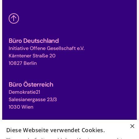
Büro Deutschland
Initiative Offene Gesellschaft e.V.
Kärntener Straße 20
10827 Berlin
Büro Österreich
Demokratie21
Salesianergasse 23/3
1030 Wien
×
Büro Schweiz
Diese Webseite verwendet Cookies.
Campus für Demokratie