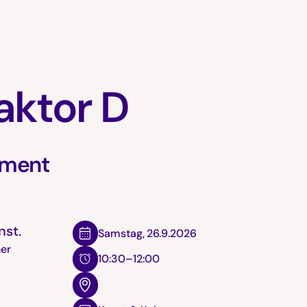
aktor D
iment
nst.
Samstag
,
26.9.2026
her
10:30–12:00