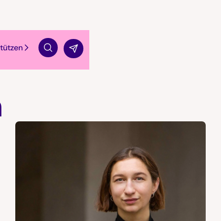
tützen
Suche
n