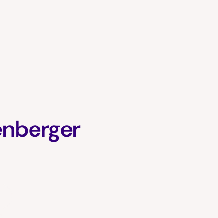
enberger
n