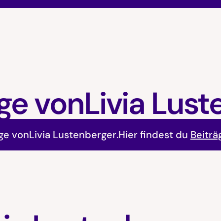
ge von
Livia Lus
äge von
Livia Lustenberger
.
Hier findest du
Beiträ