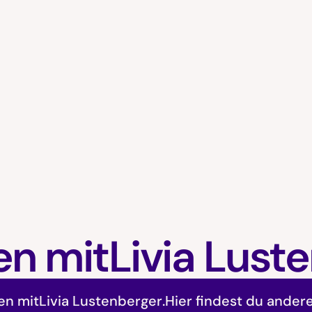
en mit
Livia Lust
en mit
Livia Lustenberger
.
Hier findest du ander