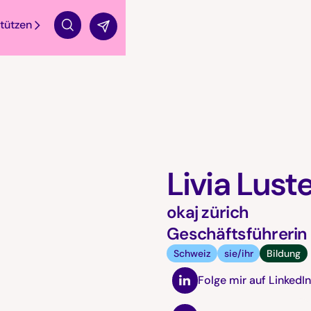
tützen
Suche
Livia Lust
okaj zürich
Geschäftsführerin
Schweiz
sie/ihr
Bildung
Folge mir auf LinkedI