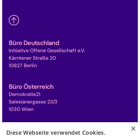
Büro Deutschland
Initiative Offene Gesellschaft e.V.
Kärntener Straße 20
10827 Berlin
Büro Österreich
Demokratie21
Salesianergasse 23/3
1030 Wien
×
Büro Schweiz
Diese Webseite verwendet Cookies.
Campus für Demokratie