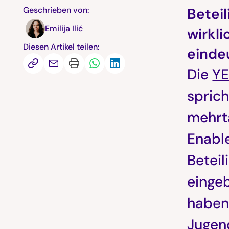
Geschrieben von:
Betei
Emilija Ilić
wirkli
Diesen Artikel teilen:
einde
Die
Y
sprich
mehrt
Enable
Betei
einge
haben 
Jugend