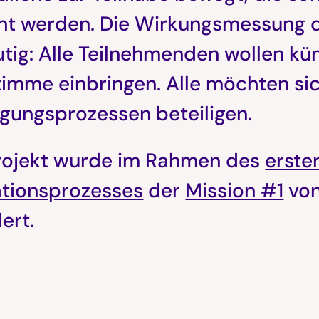
cht werden. Die Wirkungsmessung 
tig: Alle Teilnehmenden wollen kün
timme einbringen. Alle möchten sic
igungsprozessen beteiligen.
rojekt wurde im Rahmen des
erste
ationsprozesses
der
Mission #1
von
ert.