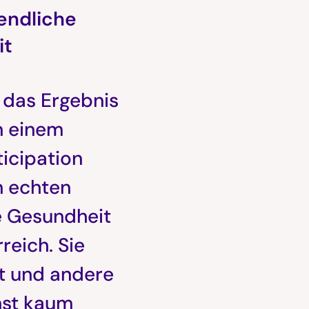
endliche
it
 das Ergebnis
in einem
icipation
n echten
e Gesundheit
reich. Sie
lt und andere
nst kaum