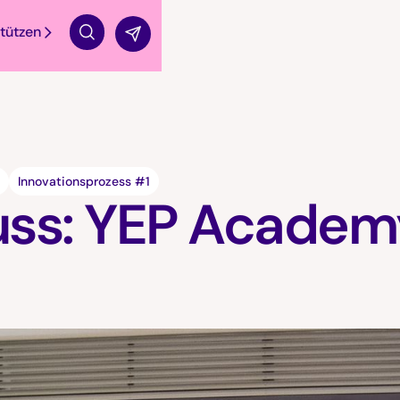
tützen
Suche
1
Innovationsprozess #1
uss: YEP Academ