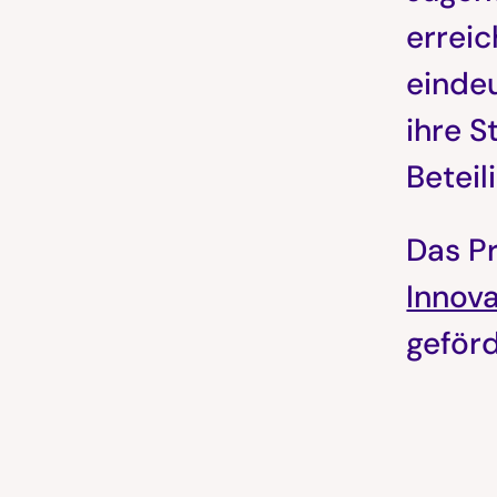
errei
eindeu
ihre S
Beteil
Das P
Innov
geförd