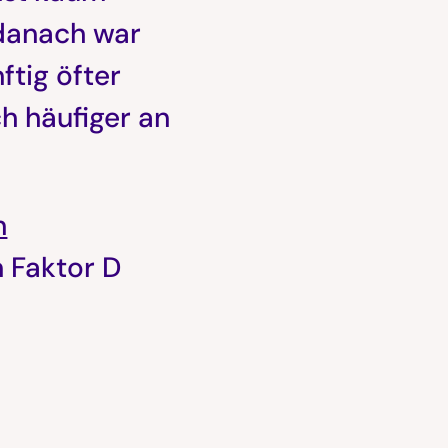
danach war
ftig öfter
h häufiger an
n
 Faktor D