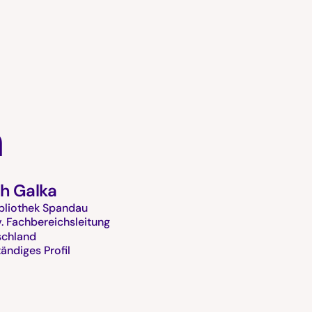
n
th Galka
bliothek Spandau
v. Fachbereichsleitung
schland
tändiges Profil