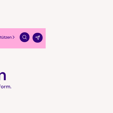
tützen
Suche
n
form.