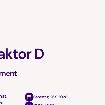
aktor D
iment
nst.
Samstag
,
26.9.2026
her