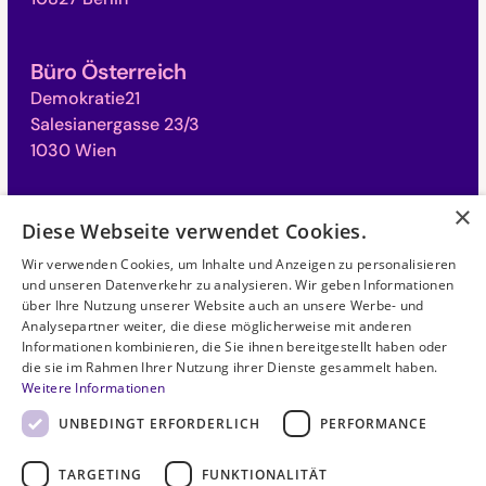
Büro Österreich
Demokratie21
Salesianergasse 23/3
1030 Wien
×
Büro Schweiz
Diese Webseite verwendet Cookies.
Campus für Demokratie
Wir verwenden Cookies, um Inhalte und Anzeigen zu personalisieren
Monbijoustrasse 31
und unseren Datenverkehr zu analysieren. Wir geben Informationen
3011 Bern
über Ihre Nutzung unserer Website auch an unsere Werbe- und
Analysepartner weiter, die diese möglicherweise mit anderen
Informationen kombinieren, die Sie ihnen bereitgestellt haben oder
die sie im Rahmen Ihrer Nutzung ihrer Dienste gesammelt haben.
©
2026
. Alle Rechte vorbehalten.
Weitere Informationen
UNBEDINGT ERFORDERLICH
PERFORMANCE
Datenschutzerklärung
TARGETING
FUNKTIONALITÄT