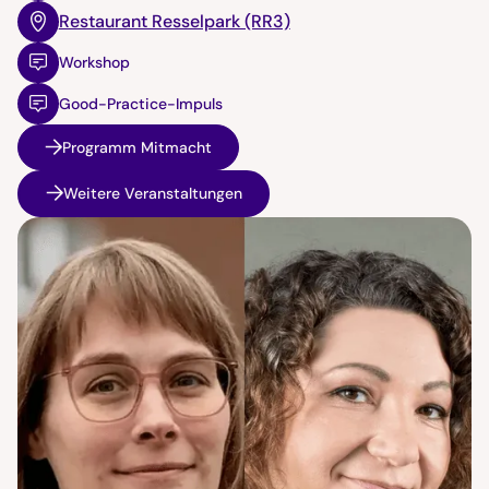
Restaurant Resselpark (RR3)
Workshop
Good-Practice-Impuls
Programm Mitmacht
Weitere Veranstaltungen