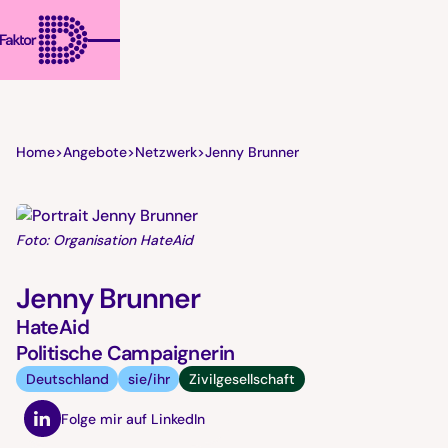
Home
>
Angebote
>
Netzwerk
>
Jenny Brunner
Foto: Organisation HateAid
Jenny Brunner
HateAid
Politische Campaignerin
Deutschland
sie/ihr
Zivilgesellschaft
Folge mir auf LinkedIn