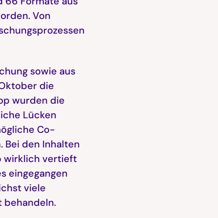
d 66 Formate aus
worden. Von
orschungsprozessen
schung sowie aus
Oktober die
hop wurden die
liche Lücken
 mögliche Co-
. Bei den Inhalten
wirklich vertieft
es eingegangen
chst viele
t behandeln.