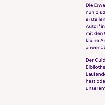
Die Erwa
nun bis 
erstelle
Autor*in
mit den 
kleine A
anwendb
Der Guid
Biblioth
Laufende
hast ode
unserem