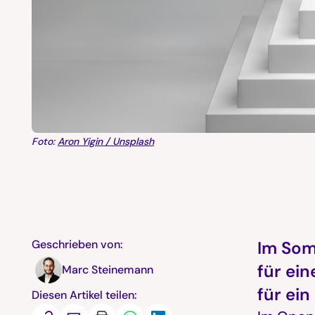
Foto:
Aron Yigin / Unsplash
Geschrieben von:
Im Som
für ei
Marc Steinemann
für ei
Diesen Artikel teilen: