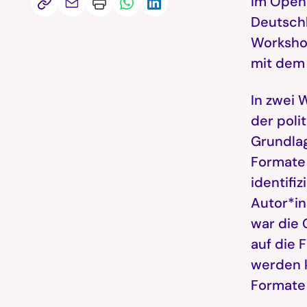
Im Open 
Deutschl
Workshop
mit dem 
In zwei 
der poli
Grundla
Formate 
identifi
Autor*in
war die 
auf die
werden k
Formate 