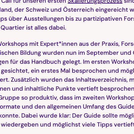
Call für unseren ersten
Skalierungsprozess
sin
and, der Schweiz und Österreich eingereicht 
s über Ausstellungen bis zu partizipativen F
Quartier ist alles dabei.
Workshops mit Expert*innen aus der Praxis, For
tischen Bildung wurden nun im September und 
gen für das Handbuch gelegt. Im ersten Works
gesichtet, ein erstes Mal besprochen und mög
ziert. Zusätzlich wurden das Inhaltsverzeichnis,
nen und inhaltliche Punkte vertieft besprochen
Gruppe so produktiv, dass im zweiten Workshop 
 Formate und den allgemeinen Umfang des Guid
onnte. Dabei wurde klar: Der Guide sollte mögli
wiedergeben und möglichst viele Tipps vertief