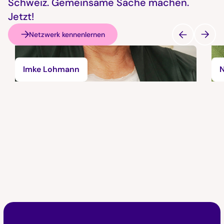
Schweiz. Gemeinsame Sache machen.
Jetzt!
Netzwerk kennenlernen
Imke Lohmann
N
Faktor D Footer