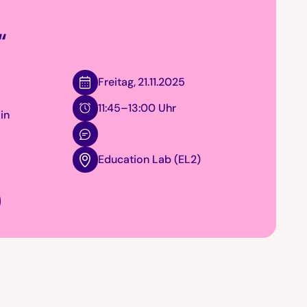
“
Freitag
,
21.11.2025
y
11:45–13:00 Uhr
in
Education Lab (EL2)