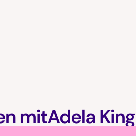
en mit
Adela King