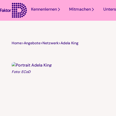
Kennenlernen
Mitmachen
Unters
Home
>
Angebote
>
Netzwerk
>
Adela King
Foto: ECoD