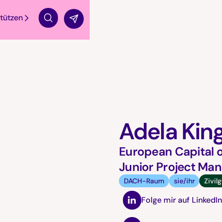
tützen
Suche
Adela Kin
European Capital 
Junior Project Ma
DACH-Raum
sie/ihr
Zivil
Folge mir auf LinkedI