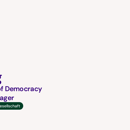
g
of Democracy
nager
gesellschaft
n