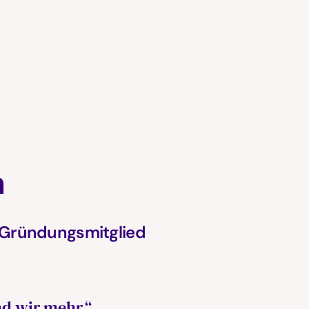
h
 Gründungsmitglied
n
d wir mehr.“