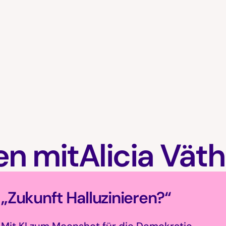
en mit
Alicia Väth
„Zukunft Halluzinieren?“
Mit KI zum Moonshot für die Demokratie