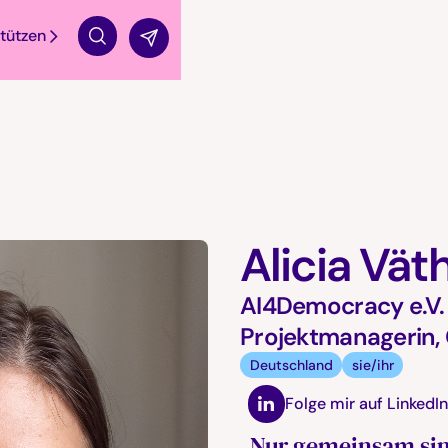
tützen
Suche
Alicia Vät
AI4Democracy e.V.
Projektmanagerin,
Deutschland
sie/ihr
Folge mir auf LinkedI
„Nur gemeinsam sin