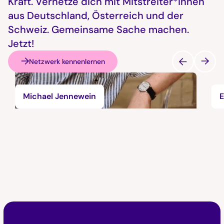
Kraft. Vernetze dich mit Mitstreiter*innen
aus Deutschland, Österreich und der
Schweiz. Gemeinsame Sache machen.
Jetzt!
Netzwerk kennenlernen
Michael Jennewein
E
Faktor D Footer