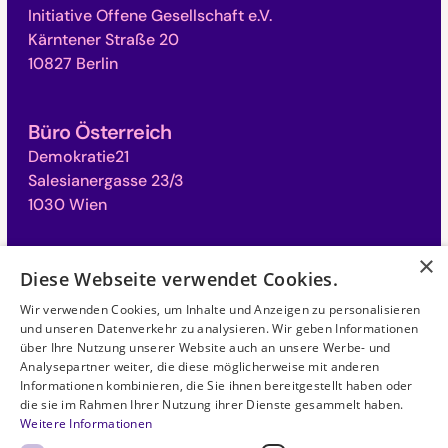
Initiative Offene Gesellschaft e.V.
Kärntener Straße 20
10827 Berlin
Büro Österreich
Demokratie21
Salesianergasse 23/3
1030 Wien
×
Büro Schweiz
Diese Webseite verwendet Cookies.
Campus für Demokratie
Wir verwenden Cookies, um Inhalte und Anzeigen zu personalisieren
Monbijoustrasse 31
und unseren Datenverkehr zu analysieren. Wir geben Informationen
3011 Bern
über Ihre Nutzung unserer Website auch an unsere Werbe- und
Analysepartner weiter, die diese möglicherweise mit anderen
Informationen kombinieren, die Sie ihnen bereitgestellt haben oder
die sie im Rahmen Ihrer Nutzung ihrer Dienste gesammelt haben.
©
2026
. Alle Rechte vorbehalten.
Weitere Informationen