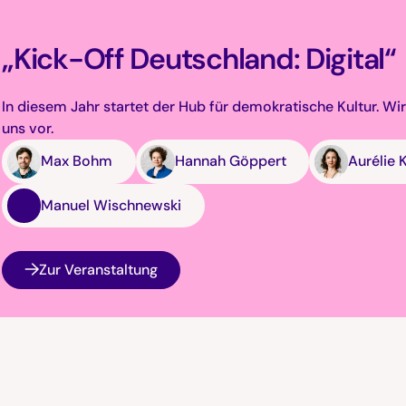
„Kick-Off Deutschland: Digital“
In diesem Jahr startet der Hub für demokratische Kultur. Wir
uns vor.
Max Bohm
Hannah Göppert
Aurélie 
Manuel Wischnewski
Zur Veranstaltung