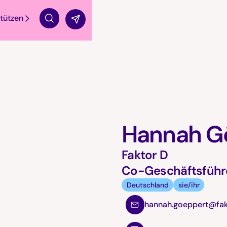
tützen
Suche
Hannah G
Faktor D
Co-Geschäftsführ
Deutschland
sie/ihr
hannah.goeppert@fak