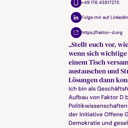
+49 176 43817275
Folge mir auf LinkedI
https://faktor-d.org
„Stellt euch vor, wi
wenn sich wichtige
einem Tisch versam
austauschen und St
Lösungen dann kon
Ich bin als Geschäfts
Aufbau von Faktor D be
Politikwissenschaften
der Initiative Offene 
Demokratie und gesell